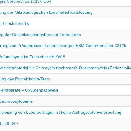
ges Coronavirus 2019-nCoV
ng der Mikrobiologischen Empfindlichkeitstestung
 I hoch sensitiv
g der Geschlechtsangaben auf Formularen
rung von Präoperativen Laborleistungen EBM Gebührenziffer 32125
efundlayout im Fachlabor ab KW 8
bstrichmaterial für Chlamydia trachomatis Direktnachweis (Endozervika
ung des Procalcitonin-Tests
m-Präparate – Oxyurennachweis
thrombozytopenie
rweisung von Laboraufträgen ist keine Auftragsdatenverarbeitung
 „EILIG“?