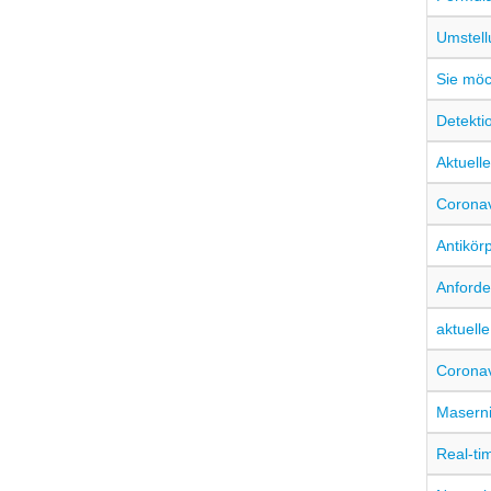
Umstell
Sie möc
Detekt
Aktuell
Coronav
Antikör
Anforde
aktuell
Coronav
Masern
Real-ti