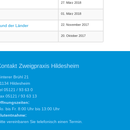
27. März 2018
01. März 2018
22. November 2017
s und der Länder
20. Oktober 2017
Kontakt Zweigpraxis Hildesheim
interer Brühl 21
1134 Hildesheim
el 05121 / 93 63 0
ax 05121 / 93 63 13
ffnungszeiten:
o. bis Fr. 8:00 Uhr bis 13:00 Uhr
lutentnahme:
itte vereinbaren Sie telefonisch einen Termin.