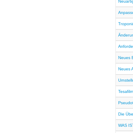
Neuarti
Anpassu
Troponin
Änderun
Anforde
Neues B
Neues A
Umstell
Tesafil
Pseudo
Die Übe
WAS IST