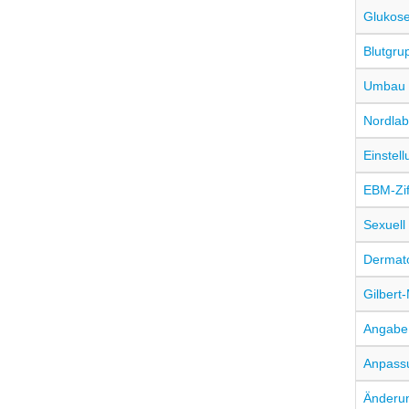
Glukos
Blutgr
Umbau i
Nordlab
Einstel
EBM-Ziff
Sexuell
Dermato
Gilbert
Angabe 
Anpassu
Änderun