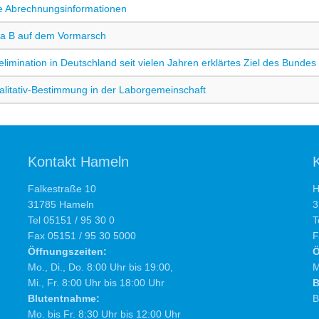
e Abrechnungsinformationen
za B auf dem Vormarsch
limination in Deutschland seit vielen Jahren erklärtes Ziel des Bunde
litativ-Bestimmung in der Laborgemeinschaft
Kontakt Hameln
Falkestraße 10
H
31785 Hameln
3
Tel 05151 / 95 30 0
T
Fax 05151 / 95 30 5000
F
Öffnungszeiten:
Ö
Mo., Di., Do. 8:00 Uhr bis 19:00,
M
Mi., Fr. 8:00 Uhr bis 18:00 Uhr
B
Blutentnahme:
B
Mo. bis Fr. 8:30 Uhr bis 12:00 Uhr