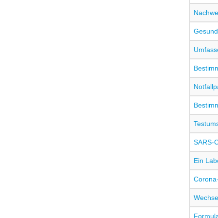
Nachwei
Gesundh
Umfasse
Bestimm
Notfall
Bestim
Testums
SARS-C
Ein Lab
Corona-
Wechsel
Formula