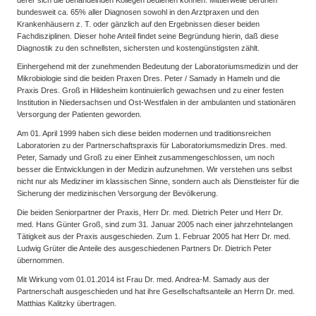
bundesweit ca. 65% aller Diagnosen sowohl in den Arztpraxen und den
Krankenhäusern z. T. oder gänzlich auf den Ergebnissen dieser beiden
Fachdisziplinen. Dieser hohe Anteil findet seine Begründung hierin, daß diese
Diagnostik zu den schnellsten, sichersten und kostengünstigsten zählt.
Einhergehend mit der zunehmenden Bedeutung der Laboratoriumsmedizin und der
Mikrobiologie sind die beiden Praxen Dres. Peter / Samady in Hameln und die
Praxis Dres. Groß in Hildesheim kontinuierlich gewachsen und zu einer festen
Institution in Niedersachsen und Ost-Westfalen in der ambulanten und stationären
Versorgung der Patienten geworden.
Am 01. April 1999 haben sich diese beiden modernen und traditionsreichen
Laboratorien zu der Partnerschaftspraxis für Laboratoriumsmedizin Dres. med.
Peter, Samady und Groß zu einer Einheit zusammengeschlossen, um noch
besser die Entwicklungen in der Medizin aufzunehmen. Wir verstehen uns selbst
nicht nur als Mediziner im klassischen Sinne, sondern auch als Dienstleister für die
Sicherung der medizinischen Versorgung der Bevölkerung.
Die beiden Seniorpartner der Praxis, Herr Dr. med. Dietrich Peter und Herr Dr.
med. Hans Günter Groß, sind zum 31. Januar 2005 nach einer jahrzehntelangen
Tätigkeit aus der Praxis ausgeschieden. Zum 1. Februar 2005 hat Herr Dr. med.
Ludwig Grüter die Anteile des ausgeschiedenen Partners Dr. Dietrich Peter
übernommen.
Mit Wirkung vom 01.01.2014 ist Frau Dr. med. Andrea-M. Samady aus der
Partnerschaft ausgeschieden und hat ihre Gesellschaftsanteile an Herrn Dr. med.
Matthias Kalitzky übertragen.