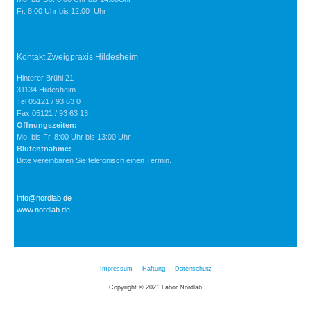
Fr. 8:00 Uhr bis 12:00 Uhr
Kontakt Zweigpraxis Hildesheim
Hinterer Brühl 21
31134 Hildesheim
Tel 05121 / 93 63 0
Fax 05121 / 93 63 13
Öffnungszeiten:
Mo. bis Fr. 8:00 Uhr bis 13:00 Uhr
Blutentnahme:
Bitte vereinbaren Sie telefonisch einen Termin.
info@nordlab.de
www.nordlab.de
Impressum
Haftung
Datenschutz
Copyright © 2021 Labor Nordlab