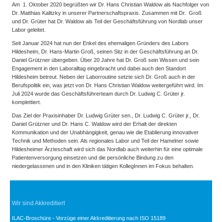
Am 1. Oktober 2020 begrüßten wir Dr. Hans Christian Waldow als Nachfolger von
Dr. Matthias Kalitzky in unserer Partnerschaftspraxis. Zusammen mit Dr. Groß
und Dr. Grüter hat Dr. Waldow als Teil der Geschäftsführung von Nordlab unser
Labor geleitet.
Seit Januar 2024 hat nun der Enkel des ehemaligen Gründers des Labors
Hildesheim, Dr. Hans-Martin Groß, seinen Sitz in der Geschäftsführung an Dr.
Daniel Grützner übergeben. Über 20 Jahre hat Dr. Groß sein Wissen und sein
Engagement in den Laboralltag eingebracht und dabei auch den Standort
Hildesheim betreut. Neben der Laborroutine setzte sich Dr. Groß auch in der
Berufspolitik ein, was jetzt von Dr. Hans Christian Waldow weitergeführt wird. Im
Juli 2024 wurde das Geschäftsführerteam durch Dr. Ludwig C. Grüter jr.
komplettiert.
Das Ziel der Praxisinhaber Dr. Ludwig Grüter sen., Dr. Ludwig C. Grüter jr., Dr.
Daniel Grützner und Dr. Hans C. Waldow wird der Erhalt der direkten
Kommunikation und der Unabhängigkeit, genau wie die Etablierung innovativer
Technik und Methoden sein. Als regionales Labor und Teil der Hamelner sowie
Hildesheimer Ärzteschaft wird sich das Nordlab auch weiterhin für eine optimale
Patientenversorgung einsetzen und die persönliche Bindung zu den
niedergelassenen und in den Kliniken tätigen KollegInnen im Fokus behalten.
Wir sind Akkreditiert
ILAC-Broschüre - Vorzüge einer Akkreditierung nach ISO 15189