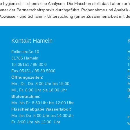
 hygienisch – chemische Analysen. Die Flaschen stellt das Labor zur V
mer der Partnerschaftspraxis durchgeführt. Probenahme und Analytik 
Abwasser- und Schlamm- Untersuchung (unter Zusammenarbeit mit d
Kontakt Hameln
Falkestraße 10
H
31785 Hameln
3
Tel 05151 / 95 30 0
T
Fax 05151 / 95 30 5000
F
Öffnungszeiten:
Ö
Mo., Di., Do. 8:00 Uhr bis 19:00,
M
Mi., Fr. 8:00 Uhr bis 18:00 Uhr
B
Blutentnahme:
B
Mo. bis Fr. 8:30 Uhr bis 12:00 Uhr
Flaschenabgabe Wasserlabor:
Mo. bis Do. 8:00 Uhr bis 14:00Uhr
i
Fr. 8:00 Uhr bis 12:00 Uhr
w