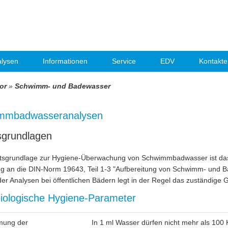
lysen
Informationen
Service
EDV
Kontakte
or
»
Schwimm- und Badewasser
mmbadwasseranalysen
sgrundlagen
tsgrundlage zur Hygiene-Überwachung von Schwimmbadwasser ist das I
g an die DIN-Norm 19643, Teil 1-3 "Aufbereitung von Schwimm- und
r Analysen bei öffentlichen Bädern legt in der Regel das zuständige 
iologische Hygiene-Parameter
mung der
In 1 ml Wasser dürfen nicht mehr als 100 