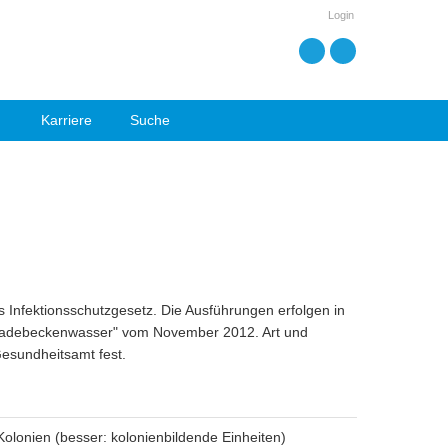
Login
Karriere
Suche
nfektionsschutzgesetz. Die Ausführungen erfolgen in
 Badebeckenwasser" vom November 2012. Art und
Gesundheitsamt fest.
Kolonien (besser: kolonienbildende Einheiten)