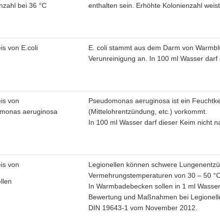
nzahl bei 36 °C
enthalten sein. Erhöhte Kolonienzahl weist
s von E.coli
E. coli stammt aus dem Darm von Warmblüt
Verunreinigung an. In 100 ml Wasser darf 
is von
Pseudomonas aeruginosa ist ein Feuchtkei
monas aeruginosa
(Mittelohrentzündung, etc.) vorkommt.
In 100 ml Wasser darf dieser Keim nicht n
is von
Legionellen können schwere Lungenentzü
Vermehrungstemperaturen von 30 – 50 °C
llen
In Warmbadebecken sollen in 1 ml Wasser 
Bewertung und Maßnahmen bei Legionellen
DIN 19643-1 vom November 2012.