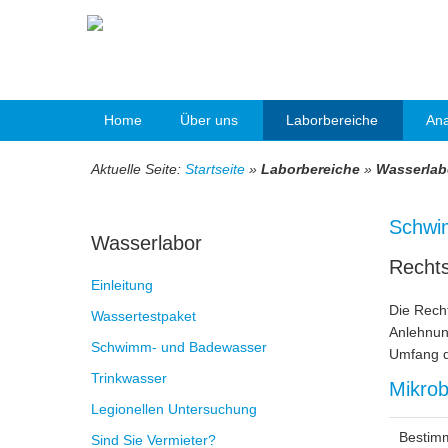
Home
Über uns
Laborbereiche
Ana
Aktuelle Seite:
Startseite
»
Laborbereiche
»
Wasserlab
Schwi
Wasserlabor
Recht
Einleitung
Die Rech
Wassertestpaket
Anlehnun
Schwimm- und Badewasser
Umfang de
Trinkwasser
Mikrob
Legionellen Untersuchung
Bestim
Sind Sie Vermieter?