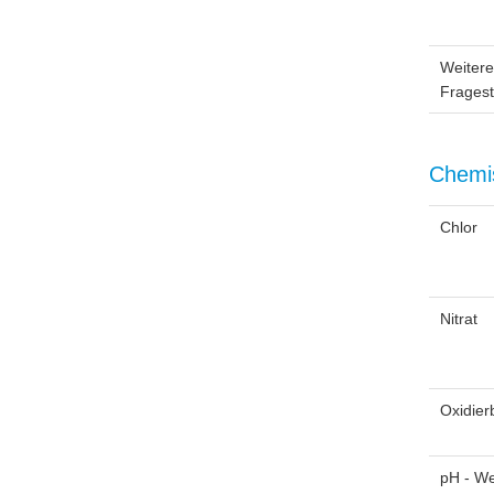
Weitere
Fragest
Chemi
Chlor
Nitrat
Oxidier
pH - We