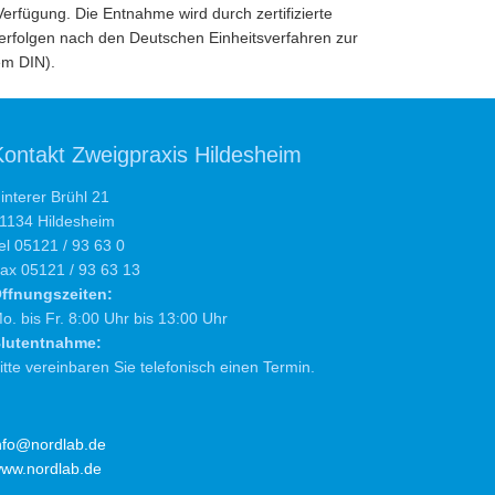
erfügung. Die Entnahme wird durch zertifizierte
erfolgen nach den Deutschen Einheitsverfahren zur
em DIN).
Kontakt Zweigpraxis Hildesheim
interer Brühl 21
1134 Hildesheim
el 05121 / 93 63 0
ax 05121 / 93 63 13
ffnungszeiten:
o. bis Fr. 8:00 Uhr bis 13:00 Uhr
lutentnahme:
itte vereinbaren Sie telefonisch einen Termin.
nfo@nordlab.de
ww.nordlab.de