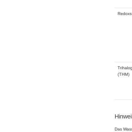
Redoxs
Trihal
(THM)
Hinwe
Das Wass