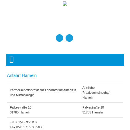
Anfahrt Hameln
Ärztliche
Partnerschaftspraxis für Laboratoriumsmedizin
Praxisgemeinschaft
und Mikrobiologie
Hameln
Falkestraße 10
Falkestraße 10
31785 Hameln
31785 Hameln
Tel 05151 / 95 30 0
Fax 05151 / 95 30 5000