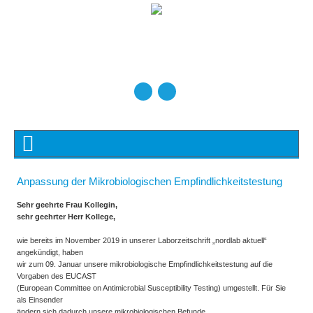
Anpassung der Mikrobiologischen Empfindlichkeitstestung
Sehr geehrte Frau Kollegin,
sehr geehrter Herr Kollege,
wie bereits im November 2019 in unserer Laborzeitschrift „nordlab aktuell“
angekündigt, haben
wir zum 09. Januar unsere mikrobiologische Empfindlichkeitstestung auf die
Vorgaben des EUCAST
(European Committee on Antimicrobial Susceptibility Testing) umgestellt. Für Sie
als Einsender
ändern sich dadurch unsere mikrobiologischen Befunde.