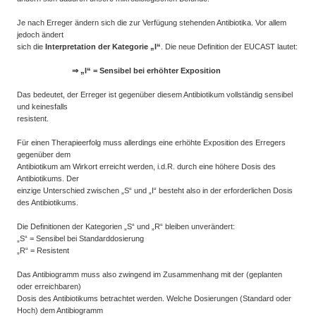
Je nach Erreger ändern sich die zur Verfügung stehenden Antibiotika. Vor allem
jedoch ändert
sich die
Interpretation der Kategorie „I“
. Die neue Definition der EUCAST lautet:
⇒ „I“ = Sensibel bei erhöhter Exposition
Das bedeutet, der Erreger ist gegenüber diesem Antibiotikum vollständig sensibel
und keinesfalls
resistent.
Für einen Therapieerfolg muss allerdings eine erhöhte Exposition des Erregers
gegenüber dem
Antibiotikum am Wirkort erreicht werden, i.d.R. durch eine höhere Dosis des
Antibiotikums. Der
einzige Unterschied zwischen „S“ und „I“ besteht also in der erforderlichen Dosis
des Antibiotikums.
Die Definitionen der Kategorien „S“ und „R“ bleiben unverändert:
„S“ = Sensibel bei Standarddosierung
„R“ = Resistent
Das Antibiogramm muss also zwingend im Zusammenhang mit der (geplanten
oder erreichbaren)
Dosis des Antibiotikums betrachtet werden. Welche Dosierungen (Standard oder
Hoch) dem Antibiogramm