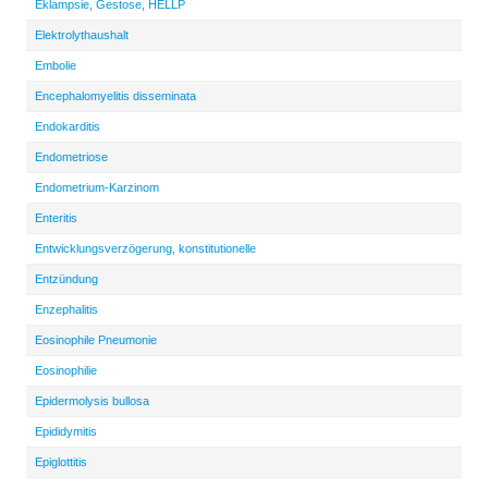
Eklampsie, Gestose, HELLP
Elektrolythaushalt
Embolie
Encephalomyelitis disseminata
Endokarditis
Endometriose
Endometrium-Karzinom
Enteritis
Entwicklungsverzögerung, konstitutionelle
Entzündung
Enzephalitis
Eosinophile Pneumonie
Eosinophilie
Epidermolysis bullosa
Epididymitis
Epiglottitis