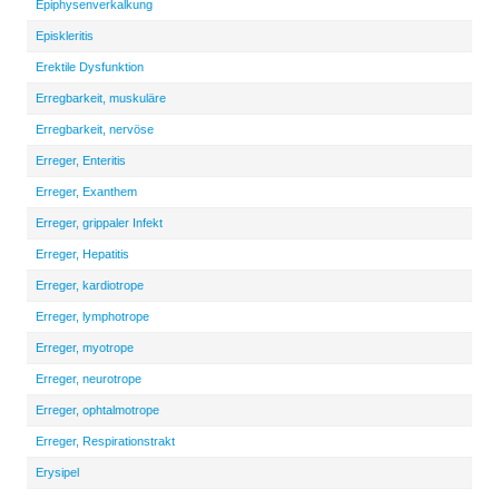
Epiphysenverkalkung
Episkleritis
Erektile Dysfunktion
Erregbarkeit, muskuläre
Erregbarkeit, nervöse
Erreger, Enteritis
Erreger, Exanthem
Erreger, grippaler Infekt
Erreger, Hepatitis
Erreger, kardiotrope
Erreger, lymphotrope
Erreger, myotrope
Erreger, neurotrope
Erreger, ophtalmotrope
Erreger, Respirationstrakt
Erysipel