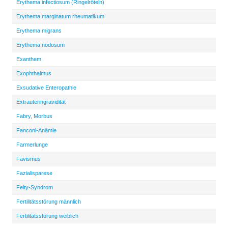
Erythema infectiosum (Ringelröteln)
Erythema marginatum rheumatikum
Erythema migrans
Erythema nodosum
Exanthem
Exophthalmus
Exsudative Enteropathie
Extrauteringravidität
Fabry, Morbus
Fanconi-Anämie
Farmerlunge
Favismus
Fazialisparese
Felty-Syndrom
Fertilitätsstörung männlich
Fertilitätsstörung weiblich