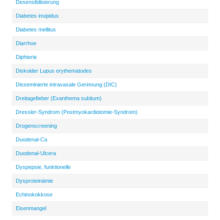
Desensibilisierung
Diabetes insipidus
Diabetes mellitus
Diarrhoe
Diphterie
Diskoider Lupus erythematodes
Disseminierte intravasale Gerinnung (DIC)
Dreitagefieber (Exanthema subitum)
Dressler-Syndrom (Postmyokardiotomie-Syndrom)
Drogenscreening
Duodenal-Ca
Duodenal-Ulcera
Dyspepsie, funktionelle
Dysproteinämie
Echinokokkose
Eisenmangel