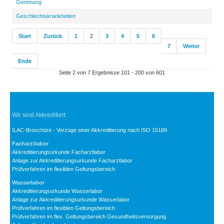
Gerinnung
Geschlechtskrankheiten
Start
Zurück
1
2
3
4
5
6
7
Weiter
Ende
Seite 2 von 7 Ergebnisse 101 - 200 von 601
Wir sind Akkreditiert
ILAC-Broschüre - Vorzüge einer Akkreditierung nach ISO 15189
Facharztlabor
Akkreditierungsurkunde Facharztlabor
Anlage zur Akkreditierungsurkunde Facharztlabor
Prüfverfahren im flexiblen Geltungsbereich
Wasserlabor
Akkreditierungsurkunde Wasserlabor
Anlage zur Akkreditierungsurkunde Wasserlabor
Prüfverfahren im flexiblen Geltungsbereich
Prüfverfahren im flex. Geltungsbereich Gesundheitsversorgung