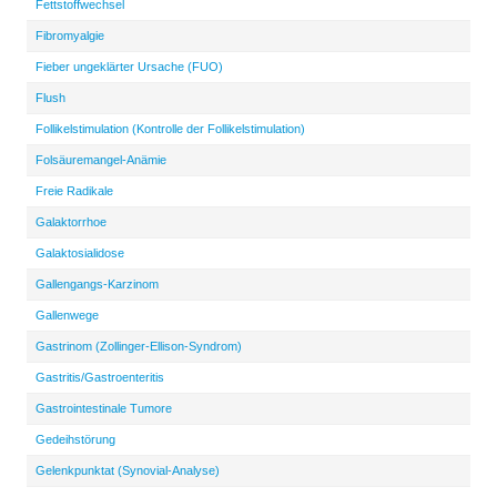
Fettstoffwechsel
Fibromyalgie
Fieber ungeklärter Ursache (FUO)
Flush
Follikelstimulation (Kontrolle der Follikelstimulation)
Folsäuremangel-Anämie
Freie Radikale
Galaktorrhoe
Galaktosialidose
Gallengangs-Karzinom
Gallenwege
Gastrinom (Zollinger-Ellison-Syndrom)
Gastritis/Gastroenteritis
Gastrointestinale Tumore
Gedeihstörung
Gelenkpunktat (Synovial-Analyse)