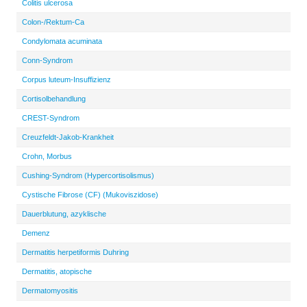
Colitis ulcerosa
Colon-/Rektum-Ca
Condylomata acuminata
Conn-Syndrom
Corpus luteum-Insuffizienz
Cortisolbehandlung
CREST-Syndrom
Creuzfeldt-Jakob-Krankheit
Crohn, Morbus
Cushing-Syndrom (Hypercortisolismus)
Cystische Fibrose (CF) (Mukoviszidose)
Dauerblutung, azyklische
Demenz
Dermatitis herpetiformis Duhring
Dermatitis, atopische
Dermatomyositis