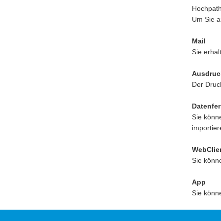
Hochpatho
Um Sie a
Mail
Sie erha
Ausdruck
Der Druc
Datenfe
Sie könne
importier
WebClien
Sie könne
App
Sie könne