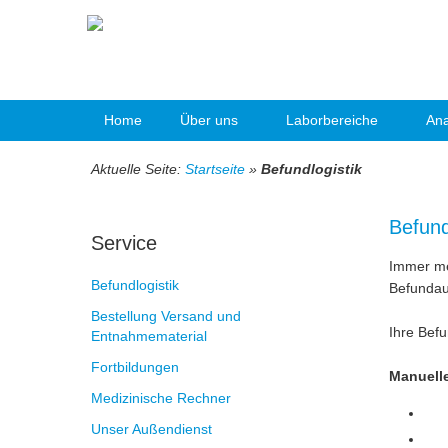
Home
Über uns
Laborbereiche
Ana
Aktuelle Seite:
Startseite
»
Befundlogistik
Befund
Service
Immer me
Befundlogistik
Befundau
Bestellung Versand und
Ihre Befu
Entnahmematerial
Fortbildungen
Manuell
Medizinische Rechner
Unser Außendienst