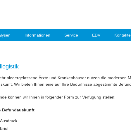
lysen
Informationen
Service
EDV
Kontakte
logistik
hr niedergelassene Ärzte und Krankenhäuser nutzen die modernen Mög
skunft. Wir bieten Ihnen eine auf Ihre Bedürfnisse abgestimmte Befun
nde können wir Ihnen in folgender Form zur Verfügung stellen:
e Befundauskunft
Ausdruck
Brief