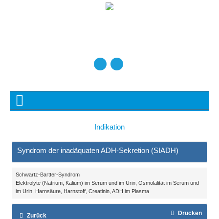
Indikation
Syndrom der inadäquaten ADH-Sekretion (SIADH)
Schwartz-Bartter-Syndrom
Elektrolyte (Natrium, Kalium) im Serum und im Urin, Osmolalität im Serum und
im Urin, Harnsäure, Harnstoff, Creatinin, ADH im Plasma
Drucken
Zurück