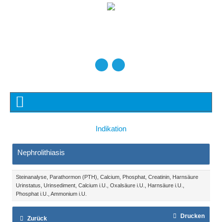
Indikation
Nephrolithiasis
Steinanalyse, Parathormon (PTH), Calcium, Phosphat, Creatinin, Harnsäure
Urinstatus, Urinsediment, Calcium i.U., Oxalsäure i.U., Harnsäure i.U.,
Phosphat i.U., Ammonium i.U.
Drucken
Zurück