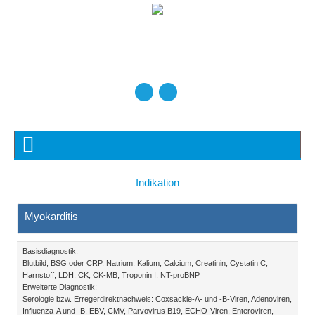
Indikation
Myokarditis
Basisdiagnostik:
Blutbild, BSG oder CRP, Natrium, Kalium, Calcium, Creatinin, Cystatin C,
Harnstoff, LDH, CK, CK-MB, Troponin I, NT-proBNP
Erweiterte Diagnostik:
Serologie bzw. Erregerdirektnachweis: Coxsackie-A- und -B-Viren, Adenoviren,
Influenza-A und -B, EBV, CMV, Parvovirus B19, ECHO-Viren, Enteroviren,