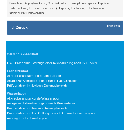
Borrelien, Staphylokokken, Streptokokken, Toxoplasma gondii, Diphterie,
Tuberkulose, Treponemen (Lues), Typhus, Trichinen, Echinkokken
siehe auch: Endokarditis
Drucken
Zurück
Wir sind Akkreditiert
ILAC-Broschüre - Vorzüge einer Akkreditierung nach ISO 15189
Facharztlabor
Akkreditierungsurkunde Facharztlabor
Anlage zur Akkreditierungsurkunde Facharztlabor
Prüfverfahren im flexiblen Geltungsbereich
Wasserlabor
Akkreditierungsurkunde Wasserlabor
Anlage zur Akkreditierungsurkunde Wasserlabor
Prüfverfahren im flexiblen Geltungsbereich
Prüfverfahren im flex. Geltungsbereich Gesundheitsversorgung
Anhang Krankenhaushygiene