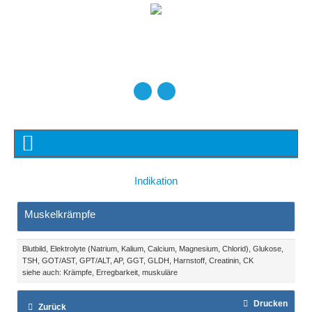
Indikation
Muskelkrämpfe
Blutbild, Elektrolyte (Natrium, Kalium, Calcium, Magnesium, Chlorid), Glukose,
TSH, GOT/AST, GPT/ALT, AP, GGT, GLDH, Harnstoff, Creatinin, CK
siehe auch: Krämpfe, Erregbarkeit, muskuläre
Drucken
Zurück