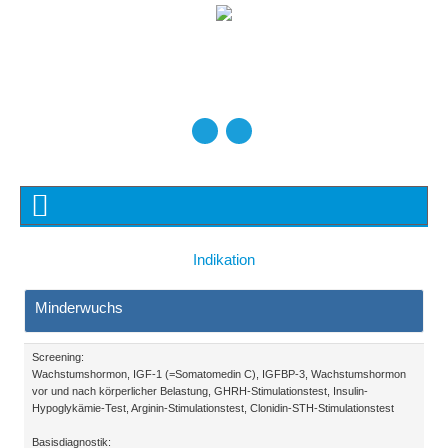
Indikation
Minderwuchs
Screening:
Wachstumshormon, IGF-1 (=Somatomedin C), IGFBP-3, Wachstumshormon
vor und nach körperlicher Belastung, GHRH-Stimulationstest, Insulin-
Hypoglykämie-Test, Arginin-Stimulationstest, Clonidin-STH-Stimulationstest
Basisdiagnostik: