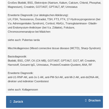
Großes Blutbild, BSG, Elektrolyte (Natrium, Kalium, Calcium, Chlorid, Phosphat,
Magnesium), Creatinin, GOT/AST, GPT/ALT, AP, Urinstatus
Erweiterte Diagnostik (zur ätiologischen Abklärung):
LH, FSH, Testosteron, Östradiol, TSH, FT3, FT4, 17-Hydroxyprogesteron (bei
V.a. Adrenogenitales Syndrom), Cortisol, HbA1c, Transglutaminase- Gliadin-
und Endomysium-Antikörper (bei V.a. Zöliakie), Folsäure,
Chromosomenanalyse bei Mädchen
siehe auch: Pubertas tarda
Mischkollagenose (Mixed connective tissue disease (MCTD), Sharp-Syndrom)
Basisdiagnostik:
Blutbild, BSG, CRP, CK (CK-MB), GOT/AST, GPT/ALT, GGT, AP, Creatinin,
Harnstoff, Gesamt-IgG, Urinstatus, Protein/Creatinin-Quotient, ANA, RF
Erweiterte Diagnostik:
anti-U1-RNP-AK, anti-Jo-1-AK, anti-PM-Scl-AK, anti-Mi-2-AK, anti-dsDNA-AK,
direkter und indirekter Coombstest
siehe auch: Kollagenosen
Drucken
Zurück