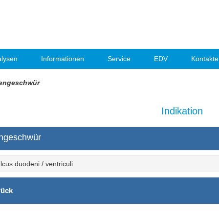
lysen
Informationen
Service
EDV
Kontakte
engeschwür
Indikation
ngeschwür
lcus duodeni / ventriculi
ück