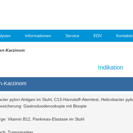
lysen
Informationen
Service
EDV
Kontakte
en-Karzinom
Indikation
n-Karzinom
cter pylori-Antigen im Stuhl, C13-Harnstoff-Atemtest, Helicobacter pylori
esicherung: Gastroduodenoskopie mit Biospie
ge: Vitamin B12, Pankreas-Elastase im Stuhl
uch: Tumormarker