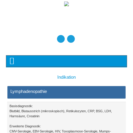
Indikation
Lymphadenopathie
Basisdiagnostik:
Blutbild, Blutausstrich (mikroskopisch), Retikulozyten, CRP, BSG, LDH,
Harnsäure, Creatinin
Erweiterte Diagnostik:
CMV-Serologie, EBV-Serologie, HIV, Toxoplasmose-Serologie, Mumps-