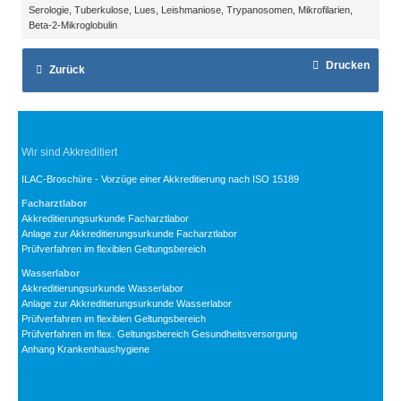
Serologie, Tuberkulose, Lues, Leishmaniose, Trypanosomen, Mikrofilarien,
Beta-2-Mikroglobulin
Drucken
Zurück
Wir sind Akkreditiert
ILAC-Broschüre - Vorzüge einer Akkreditierung nach ISO 15189
Facharztlabor
Akkreditierungsurkunde Facharztlabor
Anlage zur Akkreditierungsurkunde Facharztlabor
Prüfverfahren im flexiblen Geltungsbereich
Wasserlabor
Akkreditierungsurkunde Wasserlabor
Anlage zur Akkreditierungsurkunde Wasserlabor
Prüfverfahren im flexiblen Geltungsbereich
Prüfverfahren im flex. Geltungsbereich Gesundheitsversorgung
Anhang Krankenhaushygiene