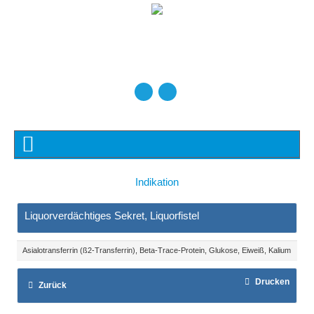
Indikation
Liquorverdächtiges Sekret, Liquorfistel
Asialotransferrin (ß2-Transferrin), Beta-Trace-Protein, Glukose, Eiweiß, Kalium
Drucken
Zurück