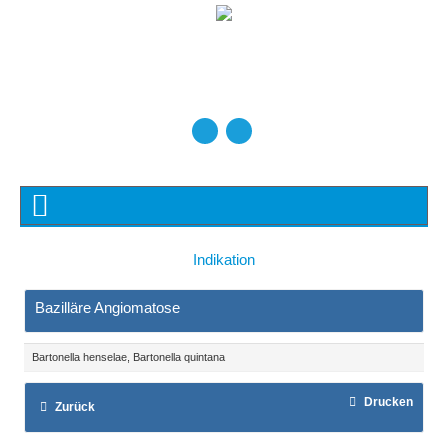
Indikation
Bazilläre Angiomatose
Bartonella henselae, Bartonella quintana
Drucken
Zurück