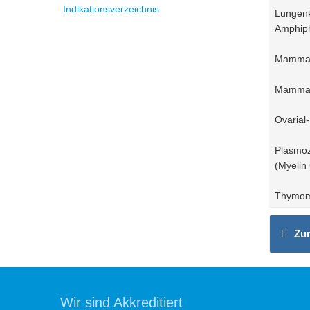
Indikationsverzeichnis
Lungenk
Amphiph
Mamma-
Mamma-K
Ovarial
Plasmoz
(Myelin
Thymom 
Zur
Wir sind Akkreditiert