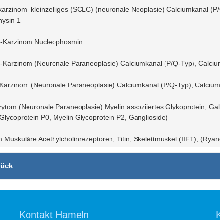
arzinom, kleinzelliges (SCLC) (neuronale Neoplasie) Calciumkanal (P/
ysin 1
Karzinom Nucleophosmin
arzinom (Neuronale Paraneoplasie) Calciumkanal (P/Q-Typ), Calciumk
-Karzinom (Neuronale Paraneoplasie) Calciumkanal (P/Q-Typ), Calciumk
ytom (Neuronale Paraneoplasie) Myelin assoziiertes Glykoprotein, Gala
 Glycoprotein P0, Myelin Glycoprotein P2, Ganglioside)
Muskuläre Acethylcholinrezeptoren, Titin, Skelettmuskel (IIFT), (Ryan
ück
Kontakt Hameln