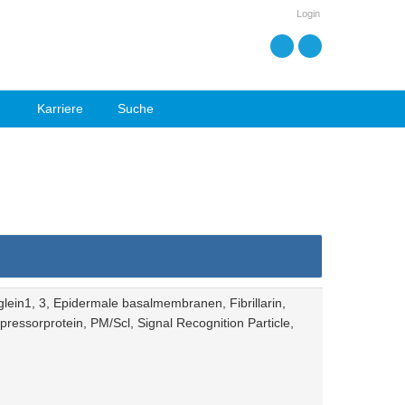
Login
Karriere
Suche
in1, 3, Epidermale basalmembranen, Fibrillarin,
ressorprotein, PM/Scl, Signal Recognition Particle,