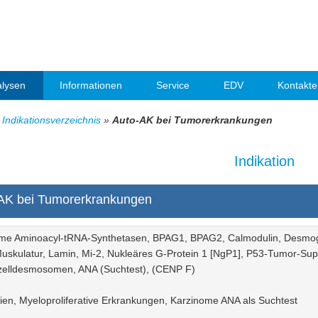
lysen
Informationen
Service
EDV
Kontakte
»
Indikationsverzeichnis
»
Auto-AK bei Tumorerkrankungen
Indikation
AK bei Tumorerkrankungen
me Aminoacyl-tRNA-Synthetasen, BPAG1, BPAG2, Calmodulin, Desmogle
Muskulatur, Lamin, Mi-2, Nukleäres G-Protein 1 [NgP1], P53-Tumor-Supp
zelldesmosomen, ANA (Suchtest), (CENP F)
en, Myeloproliferative Erkrankungen, Karzinome ANA als Suchtest