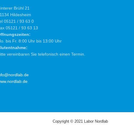
interer Brühl 21
1134 Hildesheim
el 05121 / 93 63 0
ax 05121 / 93 63 13
ffnungszeiten:
o. bis Fr. 8:00 Uhr bis 13:00 Uhr
lutentnahme:
itte vereinbaren Sie telefonisch einen Termin.
nfo@nordlab.de
ww.nordlab.de
Copyright © 2021 Labor Nordlab