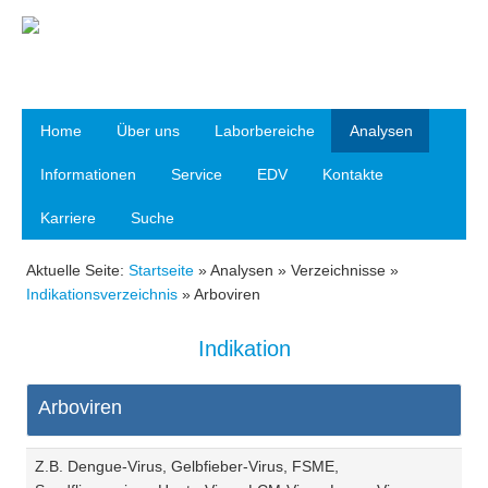
Google Plus
Home
Über uns
Laborbereiche
Analysen
Facebook
Informationen
Service
EDV
Kontakte
Karriere
Suche
Aktuelle Seite:
Startseite
»
Analysen
»
Verzeichnisse
»
Indikationsverzeichnis
»
Arboviren
Indikation
Arboviren
Z.B. Dengue-Virus, Gelbfieber-Virus, FSME,