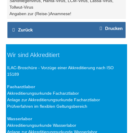
Sandfliegenvirus, Hanta-Virus, LCM-Virus, Lassa-Virus,
Tollwut-Virus
Angaben zur (Reise-)Anamnese!
Drucken
Zurück
Wir sind Akkreditiert
ILAC-Broschüre - Vorzüge einer Akkreditierung nach ISO
15189
Facharztlabor
Akkreditierungsurkunde Facharztlabor
Anlage zur Akkreditierungsurkunde Facharztlabor
Prüfverfahren im flexiblen Geltungsbereich
Wasserlabor
Akkreditierungsurkunde Wasserlabor
Anlage zur Akkreditierungsurkunde Wasserlabor